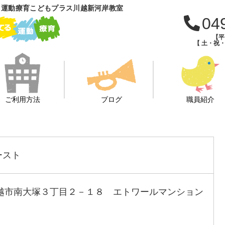
 運動療育こどもプラス川越新河岸教室
04
【平日
【 土・祝・
ご利用方法
ブログ
職員紹介
ースト
玉県川越市南大塚３丁目２－１８ エトワールマンション