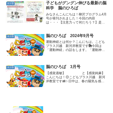
誠にありがとうございました。皆様から
子どもがグングン伸びる最新の脳
未分類
頂いたアンケート結果は、...
科学 脳のひろば
みなさんこんにちは！柳沢プログラム4月
号が発刊されました！今回の内容
は・・・【注意力って何だろう？】是非
チェックしてみてくださいねッ！こども
プラス川越新河岸教室では、個別相談・
見学会を実施中です！4月10日現在、数名
脳のひろば 2024年9月号
未分類
の空きがございますので、...
運動神経とは何か？こんにちは。こども
プラス川越 新河岸教室です🎑今回は
「運動神経」の話をします。「運動神経
が良い」とは、一体どういう状態なので
しょうか？私達がふだん何気なく行なっ
ている「歩く」、「しゃべる」といった
動作を引き起こすためには、...
脳のひろば 3月号
未分類
【感覚過敏】 と【感覚鈍麻】
こんにちは！😊こどもプラス川越 新河
岸教室です🎎✨日中は、春の陽気を感じ
られるようになりましたね🌞夕方以降と
の気温差に気を付けて、毎日元気に過ご
しましょう！今回は、【感覚過敏】と
【感覚鈍麻】の話をします。...