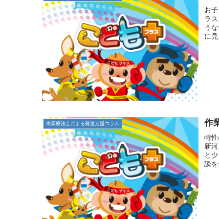
お子
ラス
うな
に見
作
作業療法士による発達支援コラム
特性
新河
と少
談を