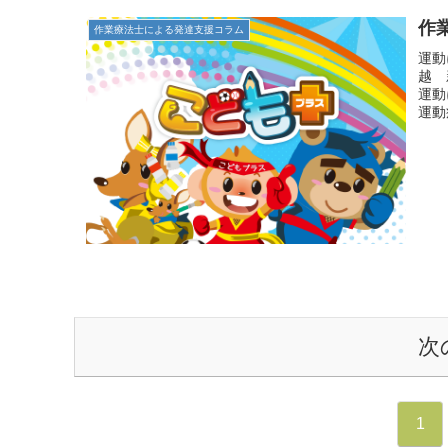
作
作業療法士による発達支援コラム
運動
越 
運動
運動
次
1