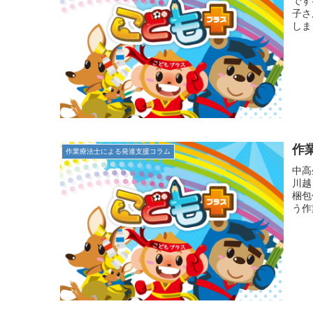
です
子さ
しま
作
作業療法士による発達支援コラム
中高
川越
梱包
う作