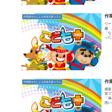
作
作業療法士による発達支援コラム
ワー
越 
「な
った
作
作業療法士による発達支援コラム
感覚
室で
「体
惑い